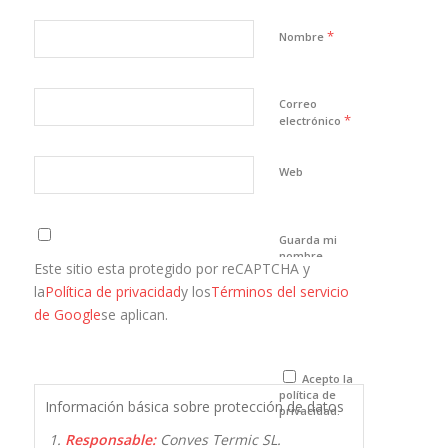
*
Nombre
Correo
*
electrónico
Web
Guarda mi
nombre,
Este sitio esta protegido por reCAPTCHA y
correo
electrónico y
la
Política de privacidad
y los
Términos del servicio
web en este
de Google
se aplican.
navegador
para la
próxima vez
que comente.
Acepto la
política de
Información básica sobre protección de datos
privacidad.
Responsable:
Conves Termic SL.