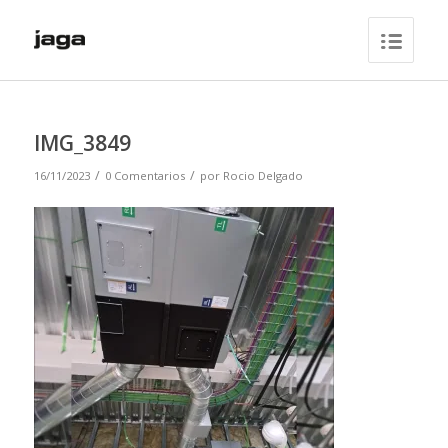
IMG_3849
/
/
16/11/2023
0 Comentarios
por
Rocio Delgado