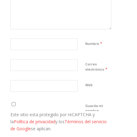
*
Nombre
Correo
*
electrónico
Web
Guarda mi
nombre,
Este sitio esta protegido por reCAPTCHA y
correo
electrónico y
la
Política de privacidad
y los
Términos del servicio
web en este
de Google
se aplican.
navegador
para la