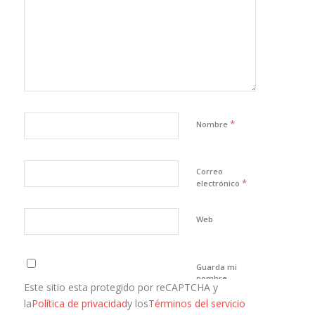
*
Nombre
Correo
*
electrónico
Web
Guarda mi
nombre,
Este sitio esta protegido por reCAPTCHA y
correo
electrónico y
la
Política de privacidad
y los
Términos del servicio
web en este