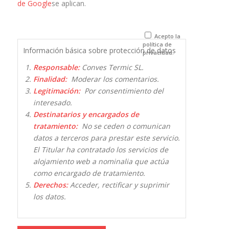
de Google
se aplican.
navegador
para la
próxima vez
que comente.
Acepto la
política de
Información básica sobre protección de datos
privacidad.
Responsable:
Conves Termic SL.
Finalidad:
Moderar los comentarios.
Legitimación:
Por consentimiento del
interesado.
Destinatarios y encargados de
tratamiento:
No se ceden o comunican
datos a terceros para prestar este servicio.
El Titular ha contratado los servicios de
alojamiento web a nominalia que actúa
como encargado de tratamiento.
Derechos:
Acceder, rectificar y suprimir
los datos.