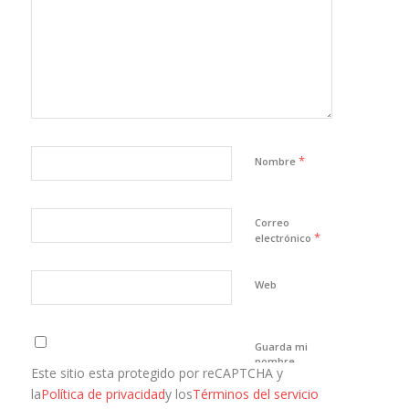
*
Nombre
Correo
*
electrónico
Web
Guarda mi
nombre,
Este sitio esta protegido por reCAPTCHA y
correo
electrónico y
la
Política de privacidad
y los
Términos del servicio
web en este