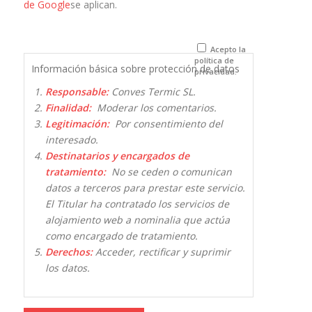
de Google
se aplican.
navegador
para la
próxima vez
que comente.
Acepto la
política de
Información básica sobre protección de datos
privacidad.
Responsable:
Conves Termic SL.
Finalidad:
Moderar los comentarios.
Legitimación:
Por consentimiento del
interesado.
Destinatarios y encargados de
tratamiento:
No se ceden o comunican
datos a terceros para prestar este servicio.
El Titular ha contratado los servicios de
alojamiento web a nominalia que actúa
como encargado de tratamiento.
Derechos:
Acceder, rectificar y suprimir
los datos.