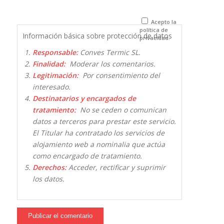
para la
próxima vez
que comente.
Acepto la
política de
Información básica sobre protección de datos
privacidad.
Responsable:
Conves Termic SL.
Finalidad:
Moderar los comentarios.
Legitimación:
Por consentimiento del
interesado.
Destinatarios y encargados de
tratamiento:
No se ceden o comunican
datos a terceros para prestar este servicio.
El Titular ha contratado los servicios de
alojamiento web a nominalia que actúa
como encargado de tratamiento.
Derechos:
Acceder, rectificar y suprimir
los datos.