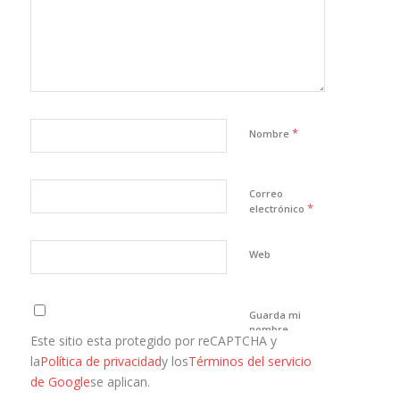
*
Nombre
Correo
*
electrónico
Web
Guarda mi
nombre,
Este sitio esta protegido por reCAPTCHA y
correo
electrónico y
la
Política de privacidad
y los
Términos del servicio
web en este
de Google
se aplican.
navegador