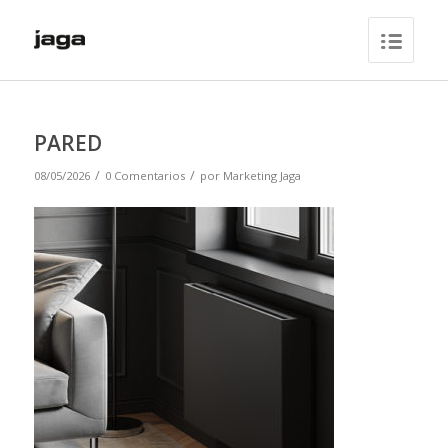
PARED
/
/
08/05/2026
0 Comentarios
por
Marketing Jaga