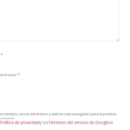
*
e
*
electrónico
mi nombre, correo electrónico y web en este navegador para la próxima
 comente.
Política de privacidad
y los
Términos del servicio de Google
se