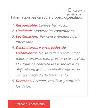
para la
próxima vez
que comente.
Acepto la
política de
Información básica sobre protección de datos
privacidad.
Responsable:
Conves Termic SL.
Finalidad:
Moderar los comentarios.
Legitimación:
Por consentimiento del
interesado.
Destinatarios y encargados de
tratamiento:
No se ceden o comunican
datos a terceros para prestar este servicio.
El Titular ha contratado los servicios de
alojamiento web a nominalia que actúa
como encargado de tratamiento.
Derechos:
Acceder, rectificar y suprimir
los datos.