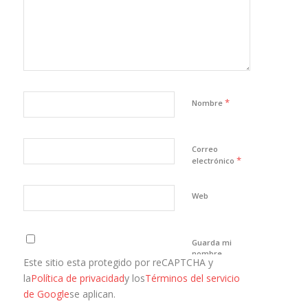
*
Nombre
Correo
*
electrónico
Web
Guarda mi
nombre,
Este sitio esta protegido por reCAPTCHA y
correo
electrónico y
la
Política de privacidad
y los
Términos del servicio
web en este
de Google
se aplican.
navegador