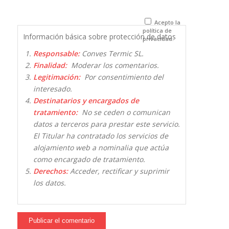
para la
próxima vez
que comente.
Acepto la
política de
Información básica sobre protección de datos
privacidad.
Responsable:
Conves Termic SL.
Finalidad:
Moderar los comentarios.
Legitimación:
Por consentimiento del
interesado.
Destinatarios y encargados de
tratamiento:
No se ceden o comunican
datos a terceros para prestar este servicio.
El Titular ha contratado los servicios de
alojamiento web a nominalia que actúa
como encargado de tratamiento.
Derechos:
Acceder, rectificar y suprimir
los datos.