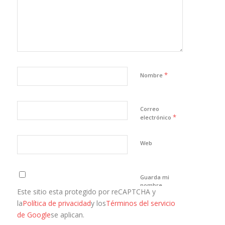
*
Nombre
Correo
*
electrónico
Web
Guarda mi
nombre,
Este sitio esta protegido por reCAPTCHA y
correo
electrónico y
la
Política de privacidad
y los
Términos del servicio
web en este
de Google
se aplican.
navegador