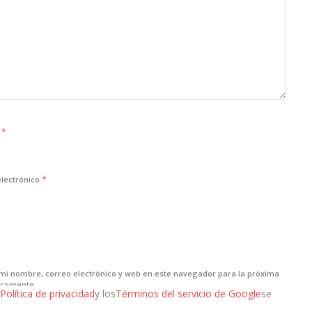
*
e
*
electrónico
mi nombre, correo electrónico y web en este navegador para la próxima
 comente.
Política de privacidad
y los
Términos del servicio de Google
se