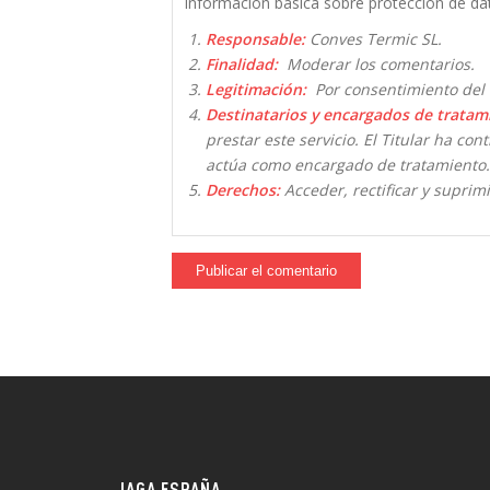
Información básica sobre protección de da
Responsable:
Conves Termic SL.
Finalidad:
Moderar los comentarios.
Legitimación:
Por consentimiento del 
Destinatarios y encargados de tratam
prestar este servicio. El Titular ha co
actúa como encargado de tratamiento.
Derechos:
Acceder, rectificar y suprimi
JAGA ESPAÑA