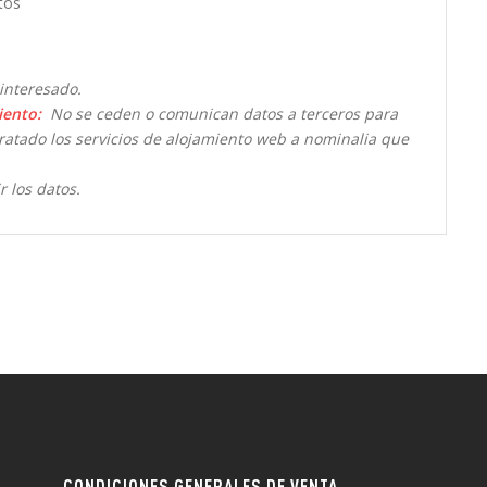
tos
interesado.
iento:
No se ceden o comunican datos a terceros para
ntratado los servicios de alojamiento web a nominalia que
r los datos.
CONDICIONES GENERALES DE VENTA