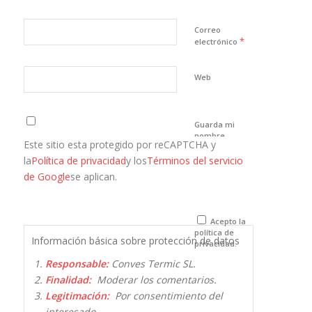
Correo
*
electrónico
Web
Guarda mi
nombre,
Este sitio esta protegido por reCAPTCHA y
correo
electrónico y
la
Política de privacidad
y los
Términos del servicio
web en este
de Google
se aplican.
navegador
para la
próxima vez
que comente.
Acepto la
política de
Información básica sobre protección de datos
privacidad.
Responsable:
Conves Termic SL.
Finalidad:
Moderar los comentarios.
Legitimación:
Por consentimiento del
interesado.