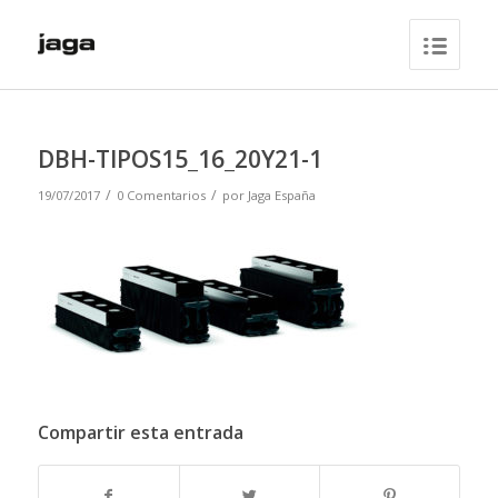
DBH-TIPOS15_16_20Y21-1
/
/
19/07/2017
0 Comentarios
por
Jaga España
Compartir esta entrada