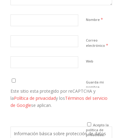
*
Nombre
Correo
*
electrónico
Web
Guarda mi
nombre,
Este sitio esta protegido por reCAPTCHA y
correo
electrónico y
la
Política de privacidad
y los
Términos del servicio
web en este
de Google
se aplican.
navegador
para la
próxima vez
que comente.
Acepto la
política de
Información básica sobre protección de datos
privacidad.