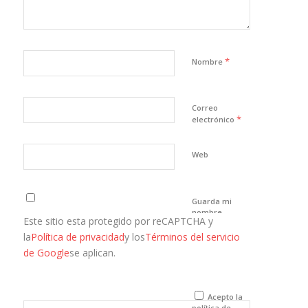
*
Nombre
Correo
*
electrónico
Web
Guarda mi
nombre,
Este sitio esta protegido por reCAPTCHA y
correo
electrónico y
la
Política de privacidad
y los
Términos del servicio
web en este
de Google
se aplican.
navegador
para la
próxima vez
que comente.
Acepto la
política de