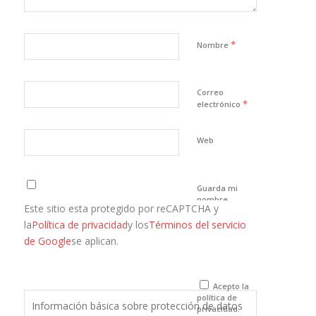
*
Nombre
Correo
*
electrónico
Web
Guarda mi
nombre,
Este sitio esta protegido por reCAPTCHA y
correo
electrónico y
la
Política de privacidad
y los
Términos del servicio
web en este
de Google
se aplican.
navegador
para la
próxima vez
que comente.
Acepto la
política de
Información básica sobre protección de datos
privacidad.