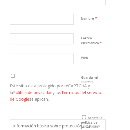
*
Nombre
Correo
*
electrónico
Web
Guarda mi
nombre,
Este sitio esta protegido por reCAPTCHA y
correo
electrónico y
la
Política de privacidad
y los
Términos del servicio
web en este
de Google
se aplican.
navegador
para la
próxima vez
que comente.
Acepto la
política de
Información básica sobre protección de datos
privacidad.