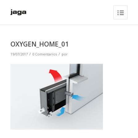
OXYGEN_HOME_01
/
/
19/07/2017
0 Comentarios
por