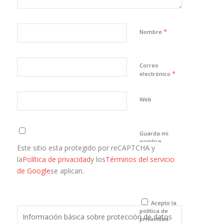
*
Nombre
Correo
*
electrónico
Web
Guarda mi
nombre,
Este sitio esta protegido por reCAPTCHA y
correo
electrónico y
la
Política de privacidad
y los
Términos del servicio
web en este
de Google
se aplican.
navegador
para la
próxima vez
que comente.
Acepto la
política de
Información básica sobre protección de datos
privacidad.