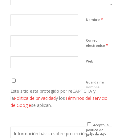
*
Nombre
Correo
*
electrónico
Web
Guarda mi
nombre,
Este sitio esta protegido por reCAPTCHA y
correo
electrónico y
la
Política de privacidad
y los
Términos del servicio
web en este
de Google
se aplican.
navegador
para la
próxima vez
que comente.
Acepto la
política de
Información básica sobre protección de datos
privacidad.