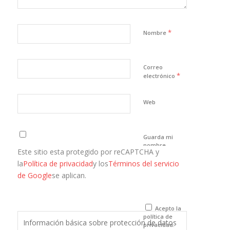
*
Nombre
Correo
*
electrónico
Web
Guarda mi
nombre,
Este sitio esta protegido por reCAPTCHA y
correo
electrónico y
la
Política de privacidad
y los
Términos del servicio
web en este
de Google
se aplican.
navegador
para la
próxima vez
que comente.
Acepto la
política de
Información básica sobre protección de datos
privacidad.