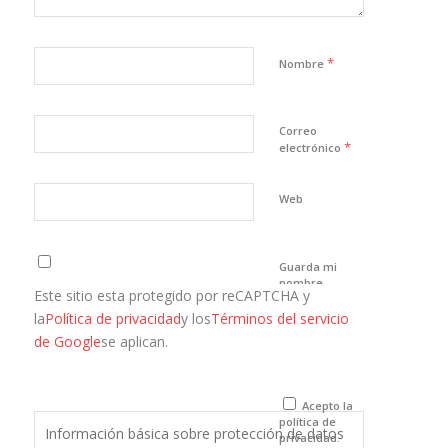
*
Nombre
Correo
*
electrónico
Web
Guarda mi
nombre,
Este sitio esta protegido por reCAPTCHA y
correo
electrónico y
la
Política de privacidad
y los
Términos del servicio
web en este
de Google
se aplican.
navegador
para la
próxima vez
que comente.
Acepto la
política de
Información básica sobre protección de datos
privacidad.