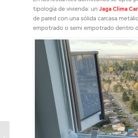
tipología de vivienda: un
Jaga Clima Can
de pared con una sólida carcasa metáli
empotrado o semi empotrado dentro de
El duo perfecto Tempo
Hybrid con aerotermia,