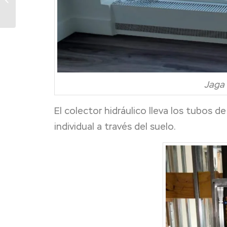
radiador Low-H2O con
light cooling...
Jaga 
El colector hidráulico lleva los tubos 
individual a través del suelo.