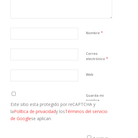
*
Nombre
Correo
*
electrónico
Web
Guarda mi
nombre,
Este sitio esta protegido por reCAPTCHA y
correo
electrónico y
la
Política de privacidad
y los
Términos del servicio
web en este
de Google
se aplican.
navegador
para la
próxima vez
que comente.