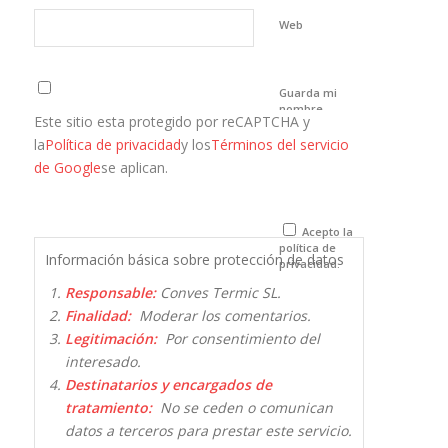
Web
Guarda mi
nombre,
Este sitio esta protegido por reCAPTCHA y
correo
electrónico y
la
Política de privacidad
y los
Términos del servicio
web en este
de Google
se aplican.
navegador
para la
próxima vez
que comente.
Acepto la
política de
Información básica sobre protección de datos
privacidad.
Responsable:
Conves Termic SL.
Finalidad:
Moderar los comentarios.
Legitimación:
Por consentimiento del
interesado.
Destinatarios y encargados de
tratamiento:
No se ceden o comunican
datos a terceros para prestar este servicio.