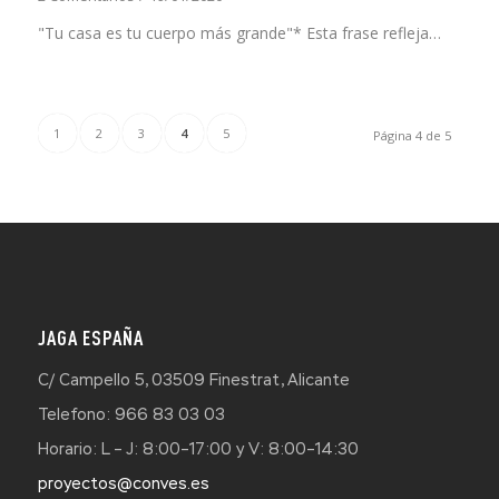
"Tu casa es tu cuerpo más grande"* Esta frase refleja…
1
2
3
4
5
Página 4 de 5
JAGA ESPAÑA
C/ Campello 5, 03509 Finestrat, Alicante
Telefono: 966 83 03 03
Horario: L – J: 8:00–17:00 y V: 8:00–14:30
proyectos@conves.es