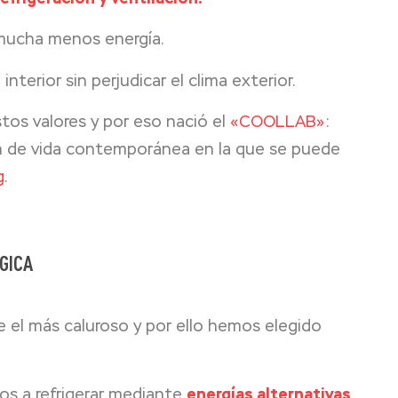
 mucha menos energía.
nterior sin perjudicar el clima exterior.
os valores y por eso nació el
«COOLLAB»
:
ón de vida contemporánea en la que se puede
g
.
LGICA
e el más caluroso y por ello hemos elegido
mos a refrigerar mediante
energías alternativas