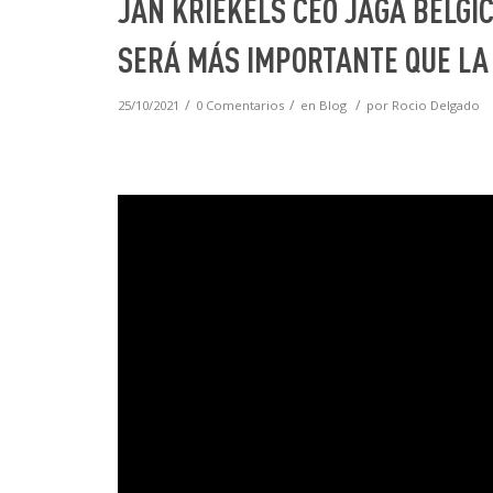
JAN KRIEKELS CEO JAGA BÉLGIC
SERÁ MÁS IMPORTANTE QUE LA
/
/
/
25/10/2021
0 Comentarios
en
Blog
por
Rocio Delgado