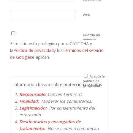
Web
Guarda mi
nombre,
Este sitio esta protegido por reCAPTCHA y
correo
electrónico y
la
Política de privacidad
y los
Términos del servicio
web en este
de Google
se aplican.
navegador
para la
próxima vez
que comente.
Acepto la
política de
Información básica sobre protección de datos
privacidad.
Responsable:
Conves Termic SL.
Finalidad:
Moderar los comentarios.
Legitimación:
Por consentimiento del
interesado.
Destinatarios y encargados de
tratamiento:
No se ceden o comunican