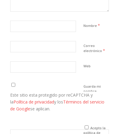
*
Nombre
Correo
*
electrónico
Web
Guarda mi
nombre,
Este sitio esta protegido por reCAPTCHA y
correo
electrónico y
la
Política de privacidad
y los
Términos del servicio
web en este
de Google
se aplican.
navegador
para la
próxima vez
que comente.
Acepto la
política de